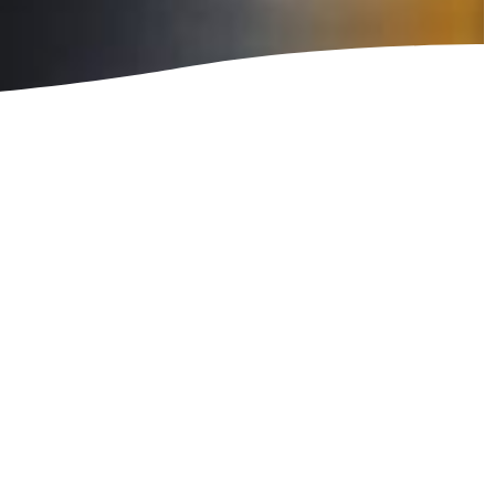
De plus,
nous vous accompagnons
dans la mise en œuvre
de campagnes de notoriété,
de programmes d’animation
réseau, et d’événements
professionnels favorisant
la cohésion entre