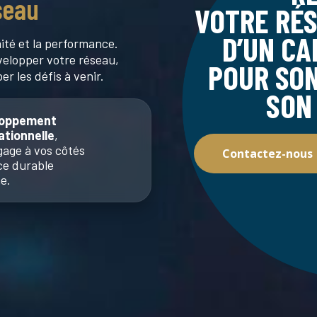
seau
VOTRE RÉS
D’UN CA
ité et la performance.
velopper votre réseau,
POUR SON
er les défis à venir.
SON
eloppement
tionnelle
,
gage à vos côtés
Contactez-nous
ce durable
e.