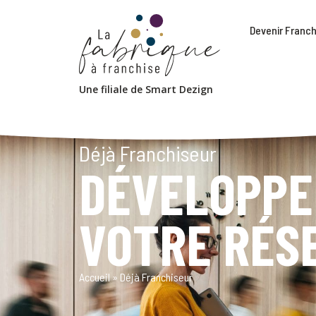
Devenir Franch
Déjà Franchiseur
DÉVELOPPE
VOTRE RÉS
Accueil
»
Déjà Franchiseur