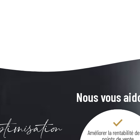
Nous vous aido
timisation
Améliorer la rentabilité d
points de vente