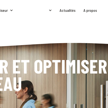
iseur
Déjà Franchiseur
Actualités
A propos
R ET OPTIMISER
EAU