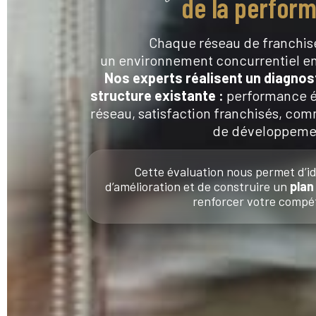
de la perfor
Chaque réseau de franchis
un environnement concurrentiel en
Nos experts réalisent un diagnos
structure existante :
performance é
réseau, satisfaction franchisés, com
de développeme
Cette évaluation nous permet d’ide
d’amélioration et de construire un
plan
renforcer votre compét