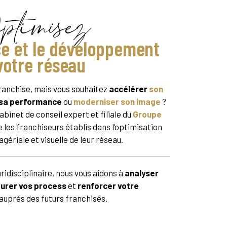
timisez
e et le développement
votre réseau
franchise, mais vous souhaitez
accélérer
son
r sa performance
ou
moderniser son image
?
cabinet de conseil expert et filiale du
Groupe
les franchiseurs établis dans l’optimisation
gériale et visuelle de leur réseau.
ridisciplinaire, nous vous aidons à
analyser
turer vos process
et
renforcer votre
auprès des futurs franchisés.