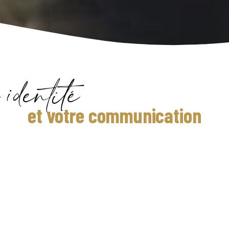
identité
et votre communication
Nous pouvons repenser
votre identité visuelle,
refondre vos espaces
commerciaux, et concevoir
une stratégie de communication
cohérente et impactante.