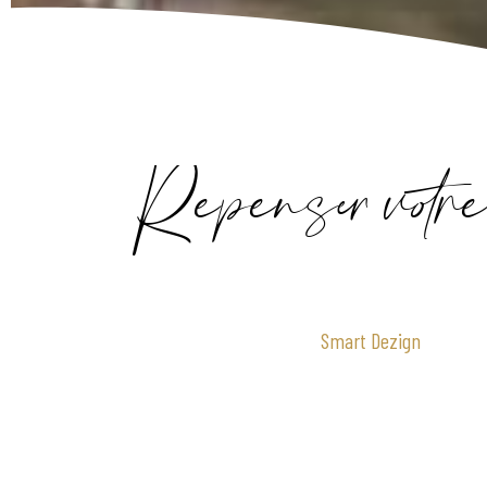
Repenser votre 
Grâce à l’expertise
de
Smart Dezign
,
nous intégrons la dimension
design et communication
à votre accompagnement.