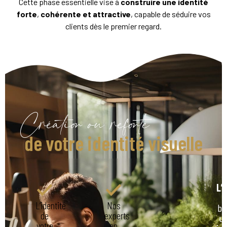
Cette phase essentielle vise à
construire une identité
forte
,
cohérente et attractive
, capable de séduire vos
clients dès le premier regard.
Création ou refonte
de votre identité visuelle
L’o
:
L’identité
Nos
bâ
de
experts
u
votre
en