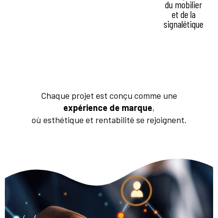
réalistes
de
adaptés à
du mobilier
votre futur
votre
et de la
point de
positionnement
signalétique
vente
Chaque projet est conçu comme une
expérience de marque
,
où esthétique et rentabilité se rejoignent.