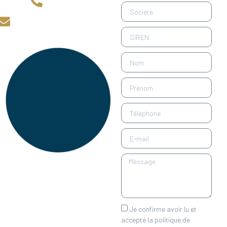
01 88 33 74 42
contact@lafabriqueafranchise.com
Je confirme avoir lu et
accepté la politique de