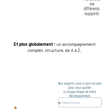
graphique
différents
via
supports
différents
supports
Et plus globalement :
un accompagnement
complet, structuré, de A à Z.
CONTACTEZ
NOS ÉQUIPES
Nos experts sont à votre écoute
pour vous guider
Donnez vie à votre concept de
à chaque étape de votre
franchise grâce
développement.
à notre expertise en création et
design sur mesure.