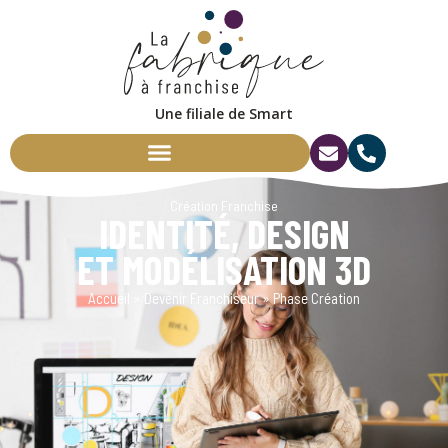
Une
Création Franchise
IDENTITÉ, DESIGN
ET MODÉLISATION 3D
Accueil
»
Devenir Franchiseur
»
Phase Création