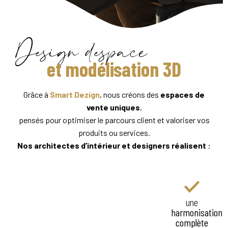
Design d’espace
et modélisation 3D
Grâce à
Smart Dezign
, nous créons des
espaces de
vente uniques
,
pensés pour optimiser le parcours client et valoriser vos
produits ou services.
Nos architectes d’intérieur et designers réalisent :
Des
plans
Des
Des
une
d’aménagement
modélisations
concepts
harmonisation
fonctionnels
3D
d’ambiance
complète