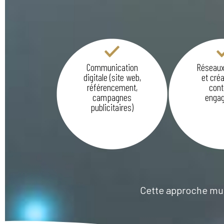
Communication
Réseaux
digitale (site web,
et créa
référencement,
cont
campagnes
engag
publicitaires)
Cette approche mul