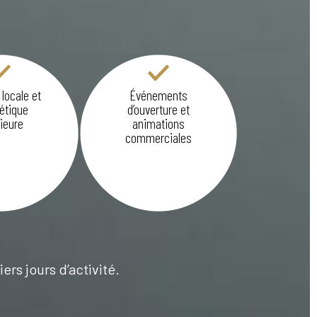
 locale et
Événements
étique
d’ouverture et
ieure
animations
commerciales
ers jours d’activité.