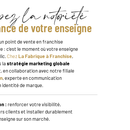
ez la notoriété
ance de votre enseigne
’un point de vente en franchise
ve : c’est le moment où votre enseigne
lic.
Chez
La Fabrique à Franchise
,
s la
stratégie marketing globale
 en collaboration avec notre filiale
gn
, experte en communication
n identité de marque.
n :
renforcer votre visibilité,
rs clients et installer durablement
nseigne sur son marché.