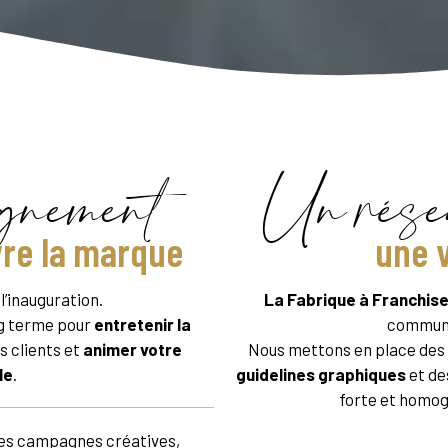
gnement
Un rése
vre la marque
une 
l’inauguration.
La Fabrique à Franchis
g terme pour
entretenir la
communic
os clients et
animer votre
Nous mettons en place des
le
.
guidelines graphiques
et de
forte et homogè
des campagnes créatives,