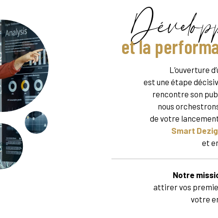
Développ
et la perform
L’ouverture d
est une étape décisi
rencontre son pub
nous orchestron
de votre lancement,
Smart Dezi
et e
Notre missio
attirer vos premie
votre e