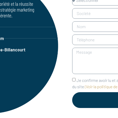
riété et la réussite
 stratégie marketing
érente.
om
e-Billancourt
Je confirme avoir lu et 
du site
(Voir la politique d