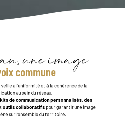
au, une image
voix commune
e
veille à l’uniformité et à la cohérence de la
ation au sein du réseau.
kits de communication personnalisés, des
s
outils collaboratifs
pour garantir une image
ne sur l’ensemble du territoire.