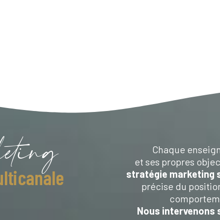
keting
Chaque enseign
et ses propres obje
lticanale
stratégie marketing 
précise du positi
comportemen
Nous intervenons s