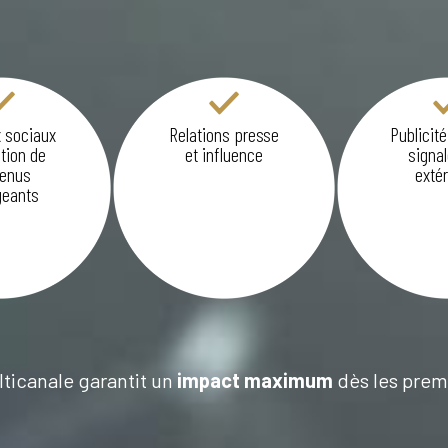
 sociaux
Relations presse
Publicité
tion de
et influence
signal
enus
extér
eants
ticanale garantit un
impact maximum
dès les premi